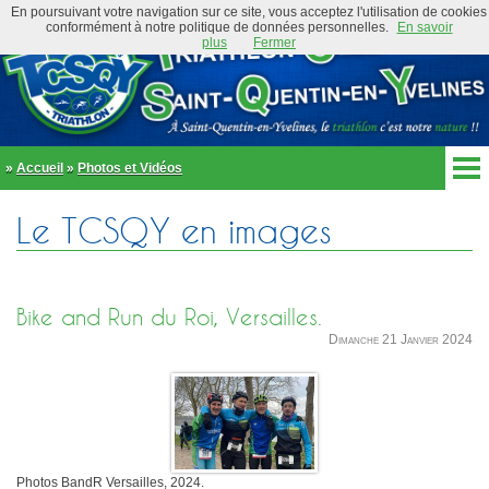
En poursuivant votre navigation sur ce site, vous acceptez l'utilisation de cookies
conformément à notre politique de données personnelles.
En savoir
plus
Fermer
»
Accueil
»
Photos et Vidéos
Accueil
Le TCSQY en images
Actualités
Club
Équipe Élite
Préambule
Actualités
Bike and Run du Roi, Versailles.
Organigramme
Newsletter
Dimanche 21 Janvier 2024
Règlement
Bike and Run 2026
École de triathlon
Présentation
Trombinoscope
Inscriptions
Partenaires
Règlement
Tenues et équipements
Parcours
Photos BandR Versailles, 2024.
Adhérer au club