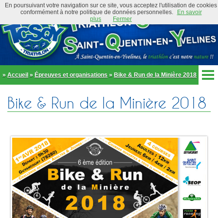
En poursuivant votre navigation sur ce site, vous acceptez l'utilisation de cookies
conformément à notre politique de données personnelles.
En savoir
plus
Fermer
»
Accueil
»
Épreuves et organisations
»
Bike & Run de la Minière 2018
Accueil
Bike & Run de la Minière 2018
Actualités
Club
Équipe Élite
Préambule
Actualités
Organigramme
Newsletter
Règlement
Bike and Run 2026
École de triathlon
Présentation
Trombinoscope
Inscriptions
Partenaires
Règlement
Tenues et équipements
Parcours
Adhérer au club