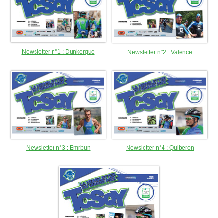
Plan d'accès
Résultats
Épreuves TCSQY
Entraînements
Newsletter n°1 : Dunkerque
Newsletter n°2 : Valence
Bike and Run 2026
Horaires
Bike and Run 2025
Lieux d'entraînement
Bike and Run 2024
Matériel
Bike and Run 2023
Pense-bête
Bike and Run 2022
Photos / Vidéos
Bike and Run 2020
Bike and Run 2019
Compétitions
Bike and Run 2018
Calendrier
Newsletter n°3 : Emrbun
Newsletter n°4 : Quiberon
Bike and Run 2017
Courses club
Bike and Run 2015
Bike and Run 2014
Contact
Bike and Run 2013
Bike and Run 2012
Presse
Bike and Run 2011