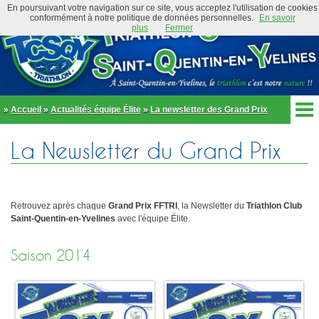
En poursuivant votre navigation sur ce site, vous acceptez l'utilisation de cookies
conformément à notre politique de données personnelles.
En savoir
plus
Fermer
»
Accueil
»
Actualités équipe Élite
»
La newsletter des Grand Prix
Accueil
La Newsletter du Grand Prix
Actualités
Club
Équipe Élite
Préambule
Actualités
Retrouvez après chaque
Grand Prix FFTRI
, la Newsletter du
Triathlon Club
Organigramme
Newsletter
Saint-Quentin-en-Yvelines
avec l'équipe Élite.
Règlement
Bike and Run 2026
École de triathlon
Saison 2014
Présentation
Trombinoscope
Inscriptions
Partenaires
Règlement
Tenues et équipements
Parcours
Adhérer au club