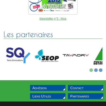
Newsletter n°5 : Nice
Les partenaires
1
2
3
Adhésion
Contact
Liens Utiles
Partenaires