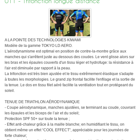
011 - Trifonction longue distance
A LA POINTE DES TECHNOLOGIES KIWAMI
Modèle de la gamme TOKYO LD AERO.
L'aérodynamisme est optimal en position de contre-la-montre grâce aux
manches qui s'arrêtent juste au dessous des coudes. Le vent glisse alors sur
les bras et les épaules couverts d'un tissu léger et hydrofuge: la résistance à
l'air est diminuée par rapport à la peau.
La trifonction est très bien ajustée et le tissu extrêmement élastique s'adapte
à toutes les morphologies. Le grand zip frontal facilite l'enfilage et la sortie de
la tenue. Le dos en tissu filet aéré facilite la ventilation tout en protégeant du
soleil.
TENUE DE TRIATHLON AÉRODYNAMIQUE
- Coupe aérodynamique, manches ajustées, se terminant au coude, couvrant
les épaules et les biceps de l’air et du soleil;
Protection SPF 50+ sur toute la tenue ;
- Effet anti-chaleur grâce à la maille blanche; en humidifiant le tissu, on
obtient même un effet “COOL EFFECT”, appréciable pour les journées de
forte chaleur;