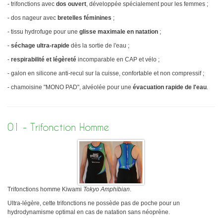
- trifonctions avec
dos ouvert
, développée spécialement pour les femmes ;
Sélectif Jeunes 2011
- dos nageur avec
bretelles féminines
;
- tissu hydrofuge pour une
glisse maximale en natation
;
-
séchage ultra-rapide
dès la sortie de l'eau ;
-
respirabilité et légèreté
incomparable en CAP et vélo ;
- galon en silicone anti-recul sur la cuisse, confortable et non compressif ;
- chamoisine "MONO PAD", alvéolée pour une
évacuation rapide de l'eau
.
01 - Trifonction Homme
Trifonctions homme Kiwami
Tokyo Amphibian
.
Ultra-légère, cette trifonctions ne possède pas de poche pour un
hydrodynamisme optimal en cas de natation sans néoprène.