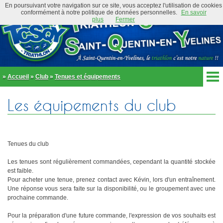
En poursuivant votre navigation sur ce site, vous acceptez l'utilisation de cookies
conformément à notre politique de données personnelles.
En savoir
plus
Fermer
»
Accueil
»
Club
»
Tenues et équipements
Accueil
Les équipements du club
Actualités
Club
Équipe Élite
Préambule
Actualités
Tenues du club
Organigramme
Newsletter
Règlement
Les tenues sont régulièrement commandées, cependant la quantité stockée
Bike and Run 2026
est faible.
École de triathlon
Pour acheter une tenue, prenez contact avec Kévin, lors d'un entraînement.
Présentation
Trombinoscope
Une réponse vous sera faite sur la disponibilité, ou le groupement avec une
Inscriptions
Partenaires
prochaine commande.
Règlement
Tenues et équipements
Pour la préparation d'une future commande, l'expression de vos souhaits est
Parcours
Adhérer au club