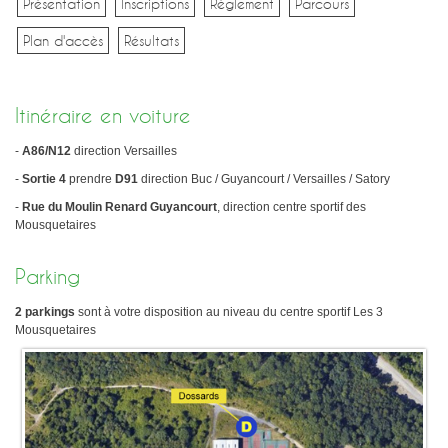
Présentation
Inscriptions
Règlement
Parcours
Plan d'accès
Plan d'accès
Résultats
Résultats
Épreuves TCSQY
Entraînements
Itinéraire en voiture
Bike and Run 2026
Horaires
Bike and Run 2025
Lieux d'entraînement
-
A86/N12
direction Versailles
Bike and Run 2024
Matériel
-
Sortie 4
prendre
D91
direction Buc / Guyancourt / Versailles / Satory
Bike and Run 2023
Pense-bête
-
Rue du Moulin Renard Guyancourt
, direction centre sportif des
Bike and Run 2022
Mousquetaires
Photos / Vidéos
Bike and Run 2020
Bike and Run 2019
Parking
Compétitions
Bike and Run 2018
Calendrier
Bike and Run 2017
2 parkings
sont à votre disposition au niveau du centre sportif Les 3
Courses club
Mousquetaires
Bike and Run 2015
Bike and Run 2014
Contact
Bike and Run 2013
Bike and Run 2012
Presse
Bike and Run 2011