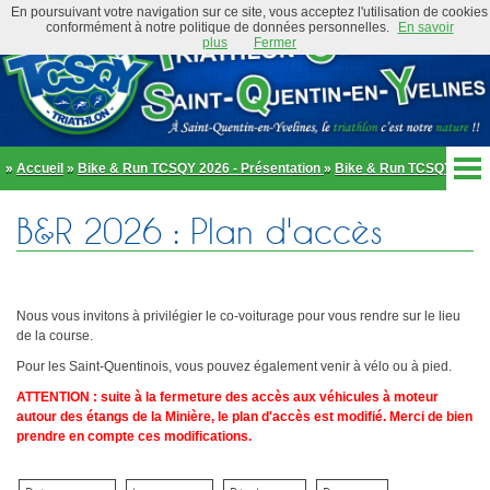
En poursuivant votre navigation sur ce site, vous acceptez l'utilisation de cookies
conformément à notre politique de données personnelles.
En savoir
plus
Fermer
»
Accueil
»
Bike & Run TCSQY 2026 - Présentation
»
Bike & Run TCSQY 2026
- Plan d accès
Accueil
B&R 2026 : Plan d'accès
Actualités
Club
Équipe Élite
Préambule
Actualités
Nous vous invitons à privilégier le co-voiturage pour vous rendre sur le lieu
Organigramme
Newsletter
de la course.
Règlement
Pour les Saint-Quentinois, vous pouvez également venir à vélo ou à pied.
Bike and Run 2026
École de triathlon
ATTENTION : suite à la fermeture des accès aux véhicules à moteur
Présentation
Trombinoscope
autour des étangs de la Minière, le plan d'accès est modifié. Merci de bien
Inscriptions
Partenaires
prendre en compte ces modifications.
Règlement
Tenues et équipements
Parcours
Adhérer au club