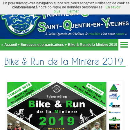
En poursuivant votre navigation sur ce site, vous acceptez l'utilisation de cookies
conformément à notre politique de données personnelles.
En savoir
plus
Fermer
»
Accueil
»
Épreuves et organisations
»
Bike & Run de la Minière 2019
Accueil
Bike & Run de la Minière 2019
Actualités
Club
Équipe Élite
Préambule
Actualités
Organigramme
Newsletter
Règlement
Bike and Run 2026
École de triathlon
Présentation
Trombinoscope
Inscriptions
Partenaires
Règlement
Tenues et équipements
Parcours
Adhérer au club