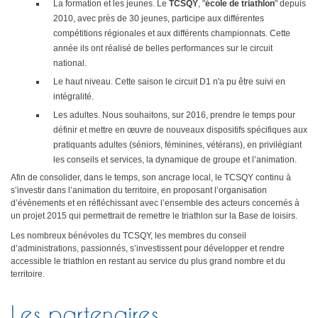
La formation et les jeunes. Le
TCSQY
, "
école de triathlon
" depuis
Sélectif Jeunes 2011
2010, avec près de 30 jeunes, participe aux différentes
compétitions régionales et aux différents championnats. Cette
année ils ont réalisé de belles performances sur le circuit
national.
Le haut niveau. Cette saison le circuit D1 n'a pu être suivi en
intégralité.
Les adultes. Nous souhaitons, sur 2016, prendre le temps pour
définir et mettre en œuvre de nouveaux dispositifs spécifiques aux
pratiquants adultes (séniors, féminines, vétérans), en privilégiant
les conseils et services, la dynamique de groupe et l’animation.
Afin de consolider, dans le temps, son ancrage local, le TCSQY continu à
s’investir dans l’animation du territoire, en proposant l’organisation
d’évènements et en réfléchissant avec l’ensemble des acteurs concernés à
un projet 2015 qui permettrait de remettre le triathlon sur la Base de loisirs.
Les nombreux bénévoles du TCSQY, les membres du conseil
d’administrations, passionnés, s’investissent pour développer et rendre
accessible le triathlon en restant au service du plus grand nombre et du
territoire.
Les partenaires