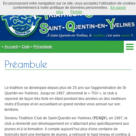
En poursuivant votre navigation sur ce site, vous acceptez l'utilisation de cookies
conformément à notre politique de données personnelles.
En savoir
plus
Fermer
»
Accueil
»
Club
»
Préambule
Accueil
Préambule
Actualités
Club
Équipe Élite
Préambule
Actualités
Le triathlon se développe depuis plus de 25 ans sur l'agglomération de St-
Organigramme
Newsletter
Quentin-en-Yvelines. Jusqu’en 1997, dénommé le « TGV », le club a
Règlement
rayonné de façon très forte en étant pendant des années un des meilleurs
Bike and Run 2026
clubs d’Europe et en accueillant un grand rendez-vous annuel sur son
École de triathlon
territoire.
Présentation
Trombinoscope
Devenu Triathlon Club de Saint-Quentin-en-Yvelines (
Inscriptions
TCSQY
), en 1997, le
Partenaires
club a réorienté son développement en s’attachant plus spécifiquement aux
Règlement
Tenues et équipements
jeunes et à la formation. Il compte aujourd’hui plus d'une centaine de
Parcours
licenciés dont une trentaine de jeunes, a retrouvé le haut niveau et continu à
Adhérer au club