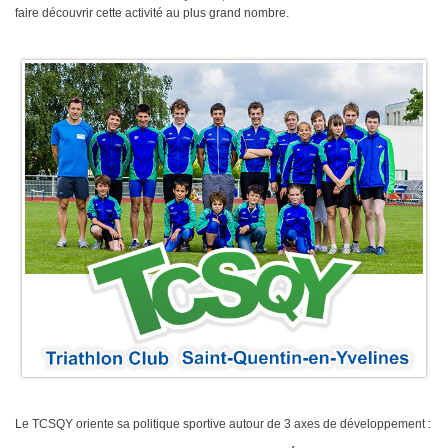
faire découvrir cette activité au plus grand nombre.
Plan d'accès
Résultats
Épreuves TCSQY
Entraînements
Bike and Run 2026
Horaires
Bike and Run 2025
Lieux d'entraînement
Bike and Run 2024
Matériel
Bike and Run 2023
Pense-bête
Bike and Run 2022
Photos / Vidéos
Bike and Run 2020
Bike and Run 2019
Compétitions
Bike and Run 2018
Calendrier
Bike and Run 2017
Courses club
Bike and Run 2015
Bike and Run 2014
Contact
Bike and Run 2013
Bike and Run 2012
Presse
Le TCSQY oriente sa politique sportive autour de 3 axes de développement :
Bike and Run 2011