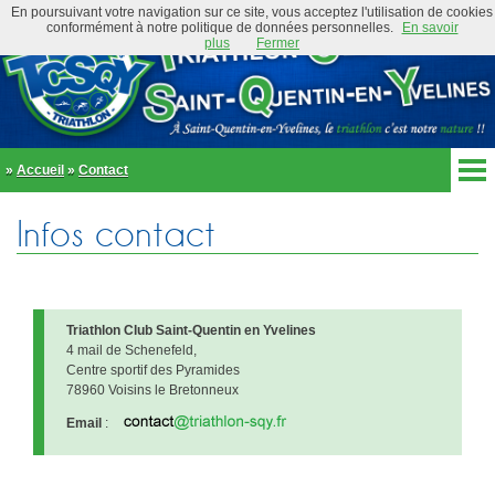
En poursuivant votre navigation sur ce site, vous acceptez l'utilisation de cookies
conformément à notre politique de données personnelles.
En savoir
plus
Fermer
»
Accueil
»
Contact
Accueil
Infos contact
Actualités
Club
Équipe Élite
Préambule
Actualités
Organigramme
Newsletter
Triathlon Club Saint-Quentin en Yvelines
4 mail de Schenefeld,
Règlement
Centre sportif des Pyramides
Bike and Run 2026
École de triathlon
78960 Voisins le Bretonneux
Présentation
Trombinoscope
Email
:
Inscriptions
Partenaires
Règlement
Tenues et équipements
Parcours
Adhérer au club