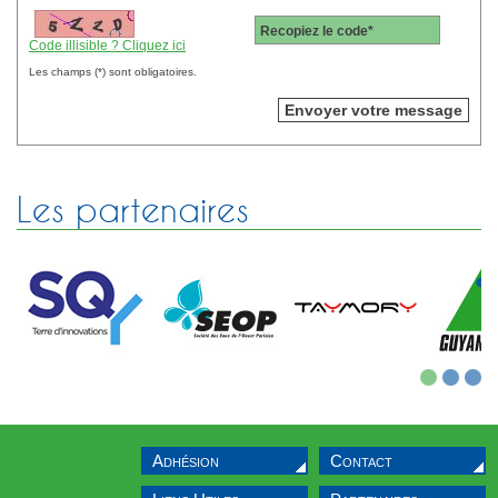
Sélectif Jeunes 2011
Recopiez le code*
Code illisible ? Cliquez ici
Les champs (*) sont obligatoires.
Les partenaires
1
2
3
Adhésion
Contact