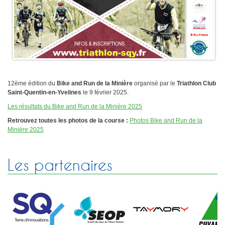
Plan d'accès
Résultats
Épreuves TCSQY
Entraînements
Bike and Run 2026
Horaires
Bike and Run 2025
Lieux d'entraînement
Bike and Run 2024
Matériel
12ème édition du
Bike and Run de la Minière
organisé par le
Triathlon Club
Saint-Quentin-en-Yvelines
le 9 février 2025.
Bike and Run 2023
Pense-bête
Bike and Run 2022
Les résultats du Bike and Run de la Minière 2025
Photos / Vidéos
Bike and Run 2020
Retrouvez toutes les photos de la course :
Photos Bike and Run de la
Minière 202
5
Bike and Run 2019
Compétitions
Bike and Run 2018
Calendrier
Bike and Run 2017
Les partenaires
Courses club
Bike and Run 2015
Bike and Run 2014
Contact
Bike and Run 2013
Bike and Run 2012
Presse
Bike and Run 2011