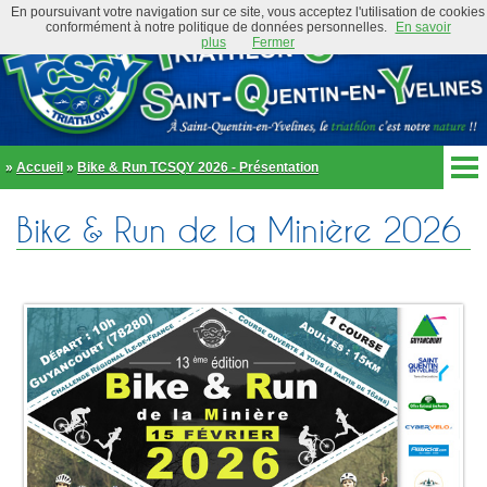
En poursuivant votre navigation sur ce site, vous acceptez l'utilisation de cookies
conformément à notre politique de données personnelles.
En savoir
plus
Fermer
»
Accueil
»
Bike & Run TCSQY 2026 - Présentation
Accueil
Bike & Run de la Minière 2026
Actualités
Club
Équipe Élite
Préambule
Actualités
Organigramme
Newsletter
Règlement
Bike and Run 2026
École de triathlon
Présentation
Trombinoscope
Inscriptions
Partenaires
Règlement
Tenues et équipements
Parcours
Adhérer au club