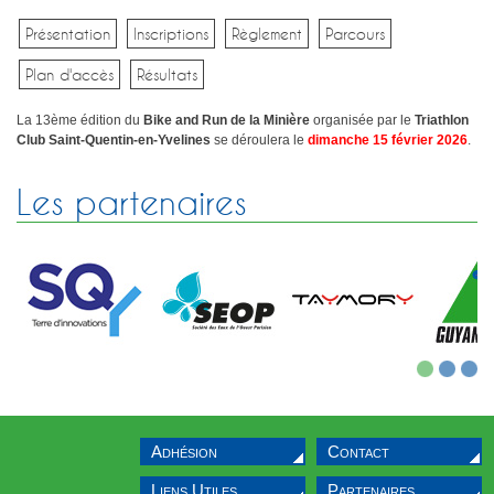
Sélectif Jeunes 2011
Présentation
Inscriptions
Règlement
Parcours
Plan d'accès
Résultats
La 13ème édition du
Bike and Run de la Minière
organisée par le
Triathlon
Club Saint-Quentin-en-Yvelines
se déroulera le
dimanche 15 février 2026
.
Les partenaires
1
2
3
Adhésion
Contact
Liens Utiles
Partenaires