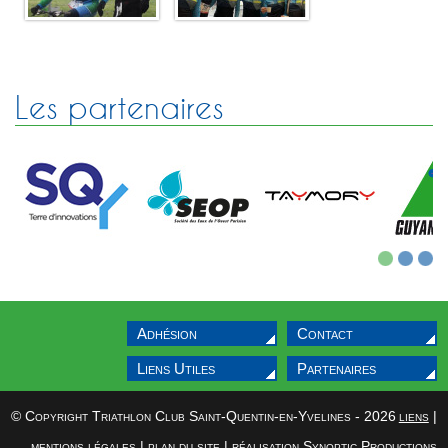
Sélectif Jeunes 2011
Les partenaires
1
2
3
Adhésion
Contact
Liens Utiles
Partenaires
© Copyright Triathlon Club Saint-Quentin-en-Yvelines - 2026
liens
|
mentions légales
|
plan du site
|
réalisation Synoptic Productions