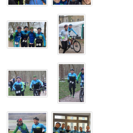
Plan d'accès
Résultats
Épreuves TCSQY
Entraînements
Bike and Run 2026
Horaires
Bike and Run 2025
Lieux d'entraînement
Bike and Run 2024
Matériel
Bike and Run 2023
Pense-bête
Bike and Run 2022
Photos / Vidéos
Bike and Run 2020
Bike and Run 2019
Compétitions
Bike and Run 2018
Calendrier
Bike and Run 2017
Courses club
Bike and Run 2015
Bike and Run 2014
Contact
Bike and Run 2013
Bike and Run 2012
Presse
Bike and Run 2011