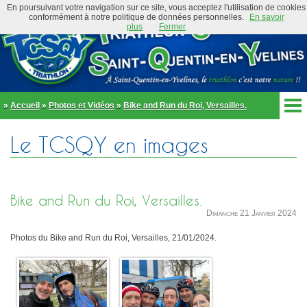
En poursuivant votre navigation sur ce site, vous acceptez l'utilisation de cookies
conformément à notre politique de données personnelles.
En savoir
plus
Fermer
»
Accueil
»
Photos et Vidéos
»
Bike and Run du Roi, Versailles.
Accueil
Le TCSQY en images
Actualités
Club
Équipe Élite
Préambule
Actualités
Bike and Run du Roi, Versailles.
Organigramme
Newsletter
Dimanche 21 Janvier 2024
Règlement
Bike and Run 2026
École de triathlon
Photos du Bike and Run du Roi, Versailles, 21/01/2024.
Présentation
Trombinoscope
Inscriptions
Partenaires
Règlement
Tenues et équipements
Parcours
Adhérer au club