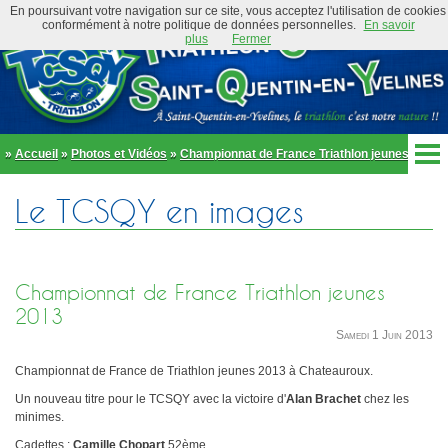
En poursuivant votre navigation sur ce site, vous acceptez l'utilisation de cookies
conformément à notre politique de données personnelles.
En savoir
plus
Fermer
»
Accueil
»
Photos et Vidéos
»
Championnat de France Triathlon jeunes 2013
Accueil
Le TCSQY en images
Actualités
Club
Équipe Élite
Préambule
Actualités
Championnat de France Triathlon jeunes
Organigramme
Newsletter
2013
Règlement
Samedi 1 Juin 2013
Bike and Run 2026
École de triathlon
Présentation
Trombinoscope
Championnat de France de Triathlon jeunes 2013 à Chateauroux.
Inscriptions
Partenaires
Un nouveau titre pour le TCSQY avec la victoire d'
Alan Brachet
chez les
Règlement
minimes.
Tenues et équipements
Parcours
Cadettes
Adhérer au club
:
Camille Chopart
52ème