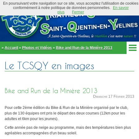
En poursuivant votre navigation sur ce site, vous acceptez l'utilisation de cookies
conformément à notre politique de données personnelles.
En savoir
plus
Fermer
»
Accueil
»
Photos et Vidéos
»
Bike and Run de la Minière 2013
Accueil
Le TCSQY en images
Actualités
Club
Équipe Élite
Préambule
Actualités
Bike and Run de la Minière 2013
Organigramme
Newsletter
Dimanche 17 Février 2013
Règlement
Bike and Run 2026
École de triathlon
Pour cette 2ème édition du Bike & Run de la Minière organisé par le club,
Présentation
plus de 130 équipes ont pris le départ des deux courses (12km pour les
Trombinoscope
adultes et 6km pour les jeunes).
Inscriptions
Partenaires
Cette année pas de neige au programme, mais des températures bien plus
Règlement
Tenues et équipements
agréables accompagnées d'un beau soleil.
Parcours
Adhérer au club