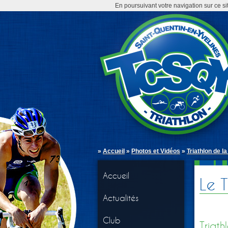
En poursuivant votre navigation sur ce si
»
Accueil
»
Photos et Vidéos
»
Triathlon de l
Accueil
Le 
Actualités
Club
Triath