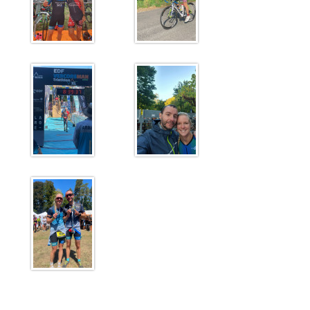
Plan d'accès
Résultats
Épreuves TCSQY
Entraînements
Bike and Run 2026
Horaires
Bike and Run 2025
Lieux d'entraînement
Bike and Run 2024
Matériel
Bike and Run 2023
Pense-bête
Bike and Run 2022
Photos / Vidéos
Bike and Run 2020
Bike and Run 2019
Compétitions
Bike and Run 2018
Calendrier
Bike and Run 2017
Courses club
Bike and Run 2015
Bike and Run 2014
Contact
Bike and Run 2013
Bike and Run 2012
Presse
Bike and Run 2011