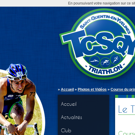
En poursuivant votre navigation sur ce si
»
Accueil
»
Photos et Vidéos
»
Course du pri
Accueil
Le 
Actualités
Club
Cours