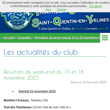
En poursuivant votre navigation sur ce site, vous acceptez l'utilisation de cookies
conformément à notre politique de données personnelles.
En savoir
plus
Fermer
»
Accueil
»
Actualités
»
Résultats du week-end du 15 et 16 novembre 2025
Accueil
Les actualités du club
Actualités
Club
Équipe Élite
Préambule
Actualités
Résultats du week-end du 15 et 16
Organigramme
Newsletter
novembre 2025
Règlement
Dimanche 16 Novembre 2025
Bike and Run 2026
École de triathlon
Présentation
Trombinoscope
Samedi 15 novembre 2025
Inscriptions
Partenaires
Montfort l'Amaury
, Yvelines (78)
Règlement
Tenues et équipements
Trail des Flambeaux
(18 km Trail de nuit / 400 d+)
Parcours
Adhérer au club