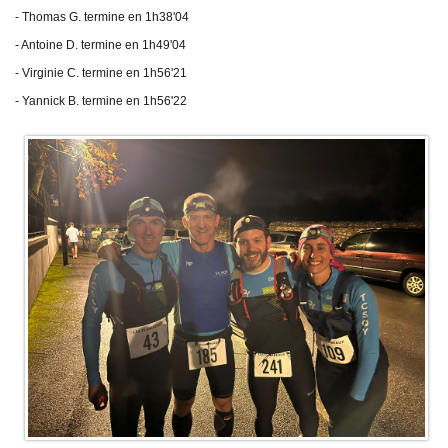
Plan d'accès
- Thomas G. termine en 1h38'04
Résultats
- Antoine D. termine en 1h49'04
- Virginie C. termine en 1h56'21
Épreuves TCSQY
Entraînements
- Yannick B. termine en
1h56'22
Bike and Run 2026
Horaires
Bike and Run 2025
Lieux d'entraînement
Bike and Run 2024
Matériel
Bike and Run 2023
Pense-bête
Bike and Run 2022
Photos / Vidéos
Bike and Run 2020
Bike and Run 2019
Compétitions
Bike and Run 2018
Calendrier
Bike and Run 2017
Courses club
Bike and Run 2015
Bike and Run 2014
Contact
Bike and Run 2013
Bike and Run 2012
Presse
Bike and Run 2011