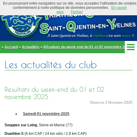
En poursuivant votre navigation sur ce site, vous acceptez l'utilisation de cookies
conformément à notre politique de données personnelles.
En savoir
plus
Fermer
»
Accueil
»
Actualités
»
Résultats du week-end du 01 et 02 novembre 2025
Accueil
Les actualités du club
Actualités
Club
Équipe Élite
Préambule
Actualités
Résultats du week-end du 01 et 02
Organigramme
Newsletter
novembre 2025
Règlement
Dimanche 2 Novembre 2025
Bike and Run 2026
École de triathlon
Présentation
Trombinoscope
Samedi 01 novembre 2025
Inscriptions
Partenaires
Souppes sur Loing
, Seine-et-Marne (77)
Règlement
Tenues et équipements
Duathlon S
(6 km CAP / 24 km vélo / 2,9 km CAP)
Parcours
Adhérer au club