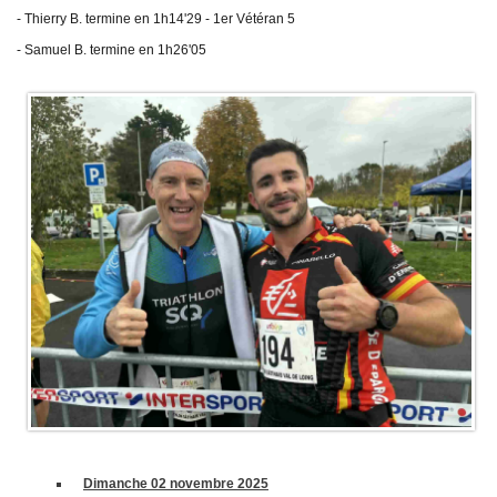
Plan d'accès
- Thierry B. termine en 1h14'29 - 1er Vétéran 5
Résultats
- Samuel B. termine en 1h26'05
Épreuves TCSQY
Entraînements
Bike and Run 2026
Horaires
Bike and Run 2025
Lieux d'entraînement
Bike and Run 2024
Matériel
Bike and Run 2023
Pense-bête
Bike and Run 2022
Photos / Vidéos
Bike and Run 2020
Bike and Run 2019
Compétitions
Bike and Run 2018
Calendrier
Bike and Run 2017
Courses club
Bike and Run 2015
Bike and Run 2014
Contact
Bike and Run 2013
Bike and Run 2012
Presse
Bike and Run 2011
Dimanche 02 novembre 2025