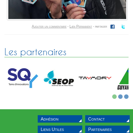
Ajouter un commentaire
-
Lien Permanent
- partager
Les partenaires
1
2
3
Adhésion
Contact
Liens Utiles
Partenaires