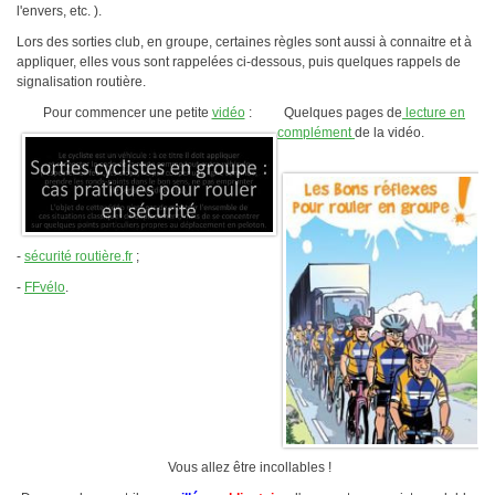
l'envers, etc. ).
Plan d'accès
Lors des sorties club, en groupe, certaines règles sont aussi à connaitre et à
Résultats
appliquer, elles vous sont rappelées ci-dessous, puis quelques rappels de
signalisation routière.
Épreuves TCSQY
Entraînements
Pour commencer une petite
vidéo
:
Quelques pages de
lecture en
Bike and Run 2026
Horaires
complément
de la vidéo.
Bike and Run 2025
Lieux d'entraînement
Bike and Run 2024
Matériel
Bike and Run 2023
Pense-bête
Bike and Run 2022
Photos / Vidéos
-
sécurité routière.fr
;
Bike and Run 2020
-
FFvélo
.
Bike and Run 2019
Compétitions
Bike and Run 2018
Calendrier
Bike and Run 2017
Courses club
Bike and Run 2015
Bike and Run 2014
Contact
Bike and Run 2013
Bike and Run 2012
Presse
Vous allez être incollables !
Bike and Run 2011