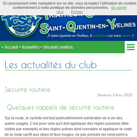
En poursuivant votre navigation sur ce site, vous acceptez l'utilisation de cookies
conformément à notre politique de données personnelles.
En savoir
plus
Fermer
»
Accueil
»
Actualités
»
Sécurité routière.
Accueil
Les actualités du club
Actualités
Club
Équipe Élite
Préambule
Actualités
Sécurité routière.
Organigramme
Newsletter
Dimanche 3 Aout 2025
Règlement
Bike and Run 2026
Quelques rappels de sécurité routière.
École de triathlon
Présentation
Trombinoscope
Sur la route, le cycliste est tout particulièrement vulnérable vis à vis des
Inscriptions
Partenaires
autres usagés. C'est pour cela qu'il doit appliquer des règles passives (être
Règlement
Tenues et équipements
visible par exemple) et des règles actives dont connaitre et appliquer le code
Parcours
de la route (arrêt aux stops et feux rouges, ne pas prendre les rond-point à
Adhérer au club