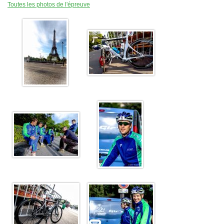
Toutes les photos de l'épreuve
Plan d'accès
Résultats
Épreuves TCSQY
Entraînements
Bike and Run 2026
Horaires
Bike and Run 2025
Lieux d'entraînement
Bike and Run 2024
Matériel
Bike and Run 2023
Pense-bête
Bike and Run 2022
Photos / Vidéos
Bike and Run 2020
Bike and Run 2019
Compétitions
Bike and Run 2018
Calendrier
Bike and Run 2017
Courses club
Bike and Run 2015
Bike and Run 2014
Contact
Bike and Run 2013
Bike and Run 2012
Presse
Bike and Run 2011