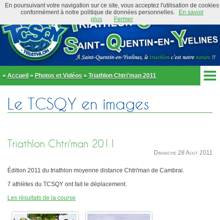
En poursuivant votre navigation sur ce site, vous acceptez l'utilisation de cookies
conformément à notre politique de données personnelles.
En savoir
plus
Fermer
»
Accueil
»
Photos et Vidéos
»
Triathlon Chtri'man 2011
Accueil
Le TCSQY en images
Actualités
Club
Équipe Élite
Préambule
Actualités
Triathlon Chtri'man 2011
Organigramme
Newsletter
Dimanche 28 Aout 2011
Règlement
Bike and Run 2026
École de triathlon
Édition 2011 du triathlon moyenne distance Chtri'man de Cambrai.
Présentation
Trombinoscope
7 athlètes du TCSQY ont fait le déplacement.
Inscriptions
Partenaires
Les résultats de la course
Règlement
Tenues et équipements
Parcours
Adhérer au club