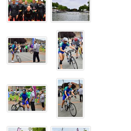
Plan d'accès
Résultats
Épreuves TCSQY
Entraînements
Bike and Run 2026
Horaires
Bike and Run 2025
Lieux d'entraînement
Bike and Run 2024
Matériel
Bike and Run 2023
Pense-bête
Bike and Run 2022
Photos / Vidéos
Bike and Run 2020
Bike and Run 2019
Compétitions
Bike and Run 2018
Calendrier
Bike and Run 2017
Courses club
Bike and Run 2015
Bike and Run 2014
Contact
Bike and Run 2013
Bike and Run 2012
Presse
Bike and Run 2011