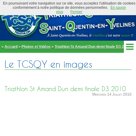
En poursuivant votre navigation sur ce site, vous acceptez l'utilisation de cookies
conformément à notre politique de données personnelles.
En savoir
plus
Fermer
»
Accueil
»
Photos et Vidéos
»
Triathlon St Amand Dun demi finale D3 2010
Accueil
Le TCSQY en images
Actualités
Club
Équipe Élite
Préambule
Actualités
Triathlon St Amand Dun demi finale D3 2010
Organigramme
Newsletter
Mercredi 14 Juillet 2010
Règlement
Bike and Run 2026
École de triathlon
Présentation
Trombinoscope
Inscriptions
Partenaires
Règlement
Tenues et équipements
Parcours
Adhérer au club