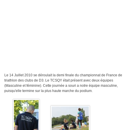
Plan d'accès
Résultats
Épreuves TCSQY
Entraînements
Bike and Run 2026
Horaires
Bike and Run 2025
Lieux d'entraînement
Bike and Run 2024
Matériel
Bike and Run 2023
Pense-bête
Bike and Run 2022
Photos / Vidéos
Bike and Run 2020
Le 14 Juillet 2010 se déroulait la demi finale du championnat de France de
Bike and Run 2019
Compétitions
triathlon des clubs de D3. Le TCSQY était présent avec deux équipes
Bike and Run 2018
(Masculine et féminine). Cette journée a souri a notre équipe masculine,
Calendrier
Bike and Run 2017
puisqu'elle termine sur la plus haute marche du podium.
Courses club
Bike and Run 2015
Bike and Run 2014
Contact
Bike and Run 2013
Bike and Run 2012
Presse
Bike and Run 2011