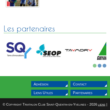
Les partenaires
1
2
3
Adhésion
Contact
Liens Utiles
Partenaires
© Copyright Triathlon Club Saint-Quentin-en-Yvelines - 2026
liens
|