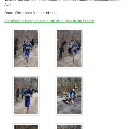
Plan d'accès
Avril.
Résultats
Donc, félicitations à toutes et tous.
Les résultats complets sur le site de la ligue Ile-de-France
Épreuves TCSQY
Entraînements
Bike and Run 2026
Horaires
Bike and Run 2025
Lieux d'entraînement
Bike and Run 2024
Matériel
Bike and Run 2023
Pense-bête
Bike and Run 2022
Photos / Vidéos
Bike and Run 2020
Bike and Run 2019
Compétitions
Bike and Run 2018
Calendrier
Bike and Run 2017
Courses club
Bike and Run 2015
Bike and Run 2014
Contact
Bike and Run 2013
Bike and Run 2012
Presse
Bike and Run 2011