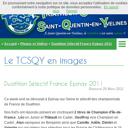
En poursuivant votre navigation sur ce site, vous acceptez l'utilisation de cookies
conformément à notre politique de données personnelles.
En savoir
plus
Fermer
»
Accueil
»
Photos et Vidéos
»
Duathlon Sélectif France Epinay 2011
Accueil
Le TCSQY en images
Actualités
Club
Équipe Élite
Préambule
Actualités
Duathlon Sélectif France Epinay 2011
Organigramme
Newsletter
Dimanche 20 Mars 2011
Règlement
Bike and Run 2026
École de triathlon
Ce week-end se déroulait à Epinay-sur-Seine le sélectif des championnats
Présentation
de France de Duathlon.
Trombinoscope
Inscriptions
Nos Kid's ont répondu présent en s'octroyant
2 titres de Champion d'île-de-
Partenaires
France
,
Léo
en Junior et
Thibault
en Cadet ,
Geoffroy
vice Champion en
Règlement
Tenues et équipements
Cadet ,
Alan
vainqueur en Benjamin ainsi que
Camille
,
Adèle
,
Dimitri
et
Parcours
Adhérer au club
Valentin
qui ont obtenu leur sélection pour les France de Châteauroux le 24