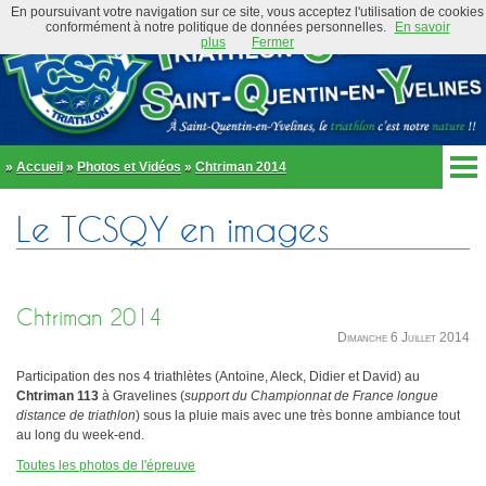
En poursuivant votre navigation sur ce site, vous acceptez l'utilisation de cookies
conformément à notre politique de données personnelles.
En savoir
plus
Fermer
»
Accueil
»
Photos et Vidéos
»
Chtriman 2014
Accueil
Le TCSQY en images
Actualités
Club
Équipe Élite
Préambule
Actualités
Chtriman 2014
Organigramme
Newsletter
Dimanche 6 Juillet 2014
Règlement
Bike and Run 2026
École de triathlon
Participation des nos 4 triathlètes (Antoine, Aleck, Didier et David) au
Présentation
Chtriman 113
à Gravelines (
support du Championnat de France longue
Trombinoscope
distance de triathlon
) sous la pluie mais avec une très bonne ambiance tout
Inscriptions
Partenaires
au long du week-end.
Règlement
Tenues et équipements
Toutes les photos de l'épreuve
Parcours
Adhérer au club