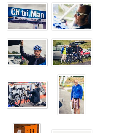
Plan d'accès
Résultats
Épreuves TCSQY
Entraînements
Bike and Run 2026
Horaires
Bike and Run 2025
Lieux d'entraînement
Bike and Run 2024
Matériel
Bike and Run 2023
Pense-bête
Bike and Run 2022
Photos / Vidéos
Bike and Run 2020
Bike and Run 2019
Compétitions
Bike and Run 2018
Calendrier
Bike and Run 2017
Courses club
Bike and Run 2015
Bike and Run 2014
Contact
Bike and Run 2013
Bike and Run 2012
Presse
Bike and Run 2011